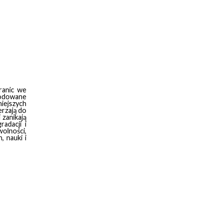
ranic we
odowane
niejszych
erzają do
 zanikają
adacji i
olności,
, nauki i