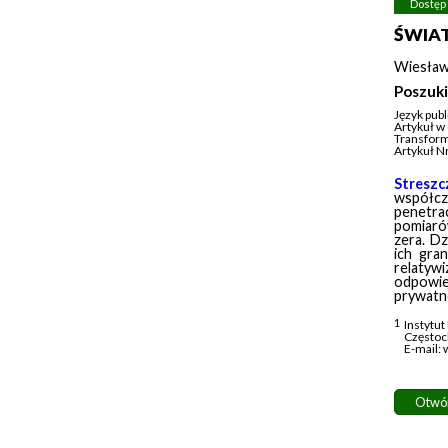
Dostęp
ŚWIAT
Wiesła
Poszuk
Język publi
Artykuł w
Transform
Artykuł 
Streszc
współc
penetrac
pomiarów
zera. Dz
ich gra
relatyw
odpowied
prywatno
Instytut
Często
E-mail:
Otwó