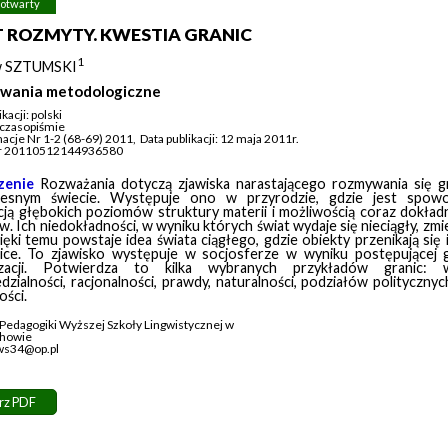
 otwarty
 ROZMYTY. KWESTIA GRANIC
1
w SZTUMSKI
iwania metodologiczne
kacji: polski
 czasopiśmie
acje Nr 1-2 (68-69) 2011
,
Data publikacji: 12 maja 2011r.
Nr 20110512144936580
zenie
Rozważania dotyczą zjawiska narastającego rozmywania się g
zesnym świecie. Występuje ono w przyrodzie, gdzie jest spow
ją głębokich poziomów struktury materii i możliwością coraz dokład
. Ich niedokładności, w wyniku których świat wydaje się nieciągły, zmi
ięki temu powstaje idea świata ciągłego, gdzie obiekty przenikają się i
nice. To zjawisko występuje w socjosferze w wyniku postępującej gr
izacji. Potwierdza to kilka wybranych przykładów granic: w
zialności, racjonalności, prawdy, naturalności, podziałów politycznych
ści.
 Pedagogiki Wyższej Szkoły Lingwistycznej w
chowie
 ws34@op.pl
rz PDF